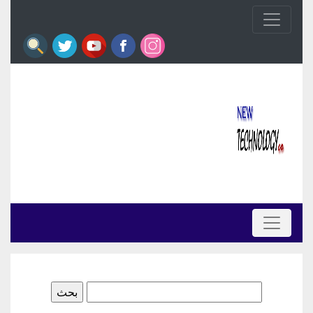
البحث
عن: