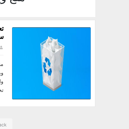
سل
وا
تخ
ack