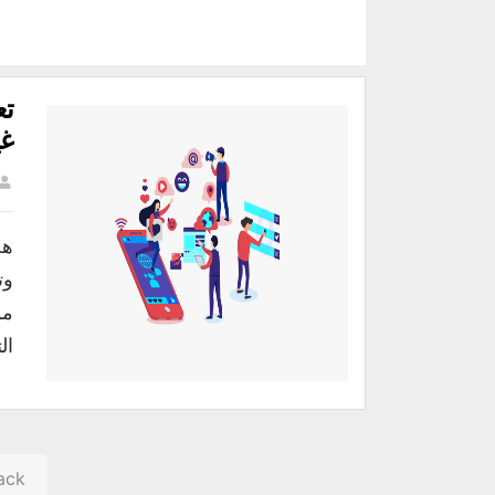
تع
غي
هل
وت
مو
ال
ack