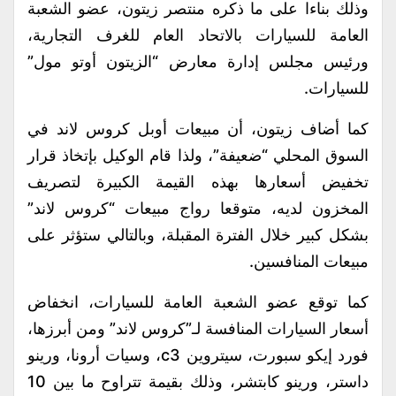
وذلك بناءا على ما ذكره منتصر زيتون، عضو الشعبة
العامة للسيارات بالاتحاد العام للغرف التجارية،
ورئيس مجلس إدارة معارض “الزيتون أوتو مول”
للسيارات.
كما أضاف زيتون، أن مبيعات أوبل كروس لاند في
السوق المحلي “ضعيفة”، ولذا قام الوكيل بإتخاذ قرار
تخفيض أسعارها بهذه القيمة الكبيرة لتصريف
المخزون لديه، متوقعا رواج مبيعات “كروس لاند”
بشكل كبير خلال الفترة المقبلة، وبالتالي ستؤثر على
مبيعات المنافسين.
كما توقع عضو الشعبة العامة للسيارات، انخفاض
أسعار السيارات المنافسة لـ”كروس لاند” ومن أبرزها،
فورد إيكو سبورت، سيتروين c3، وسيات أرونا، ورينو
داستر، ورينو كابتشر، وذلك بقيمة تتراوح ما بين 10