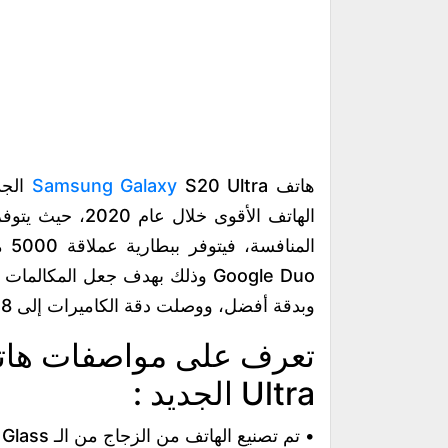
هاتف
S20 Ultra الجديد ، يعد هاتف
Samsung Galaxy
الهاتف الأقوى خل
الم
Google Duo وذلك بهدف جعل المك
وبدقة أفضل، ووصلت دقة الكاميرات إلى 108 بكسل مع كاميرا سيلفى 40 ميجا بيكسل.
تعرف على مواصفات ها
Ultra الجديد :
• تم تصنيع الهاتف من الزجاج من الـ Gorilla Glass الجيل السادس وتم تزويده بإطار معدن.