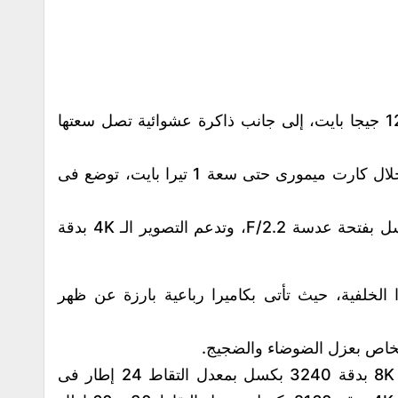
• يتميز الهاتف بوجود ذاكرة صلبة بسعة 128 جيجا بايت، إلى جانب ذاكرة عشوائية تصل سعتها
• يتميز الهاتف بإمكانية زيادة مساحته من خلال كارت ميمورى حتى سعة 1 تيرا بايت، توضع فى
• تتوفر الكاميرا الامامية بدقة 10 ميجا بكسل بفتحة عدسة F/2.2، وتدعم التصوير الـ 4K بدقة
ا الخلفية، حيث تأتى بكاميرا رباعية بارزة عن ظهر
الخاص بعزل الضوضاء والضجيج.
• يدعم الهاتف تصوير الفيديوهات ، بجودة 8K بدقة 3240 بكسل بمعدل التقاط 24 إطار فى