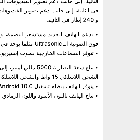
و 240 إطار فى الثانية.
• يدعم الهاتف الجديد مستشعر البصمة، و
فوق الصوتية الـ Ultrasonic مثلما يوجد فى الـ S20 Plus كما يقوم بدعم Face Unlock.
• تتوفر السماعات الخارجية بصوت إستيريو.
الشحن اللاسلكي 15 واط والشحن اللاسلكي العكسي 9 واط .
• يتوفر الهاتف بنظام تشغيل Android 10.0 مع واجهة سامسونج الـ One UI 2 .
• يتاح الهاتف باللون الأسود واللون الرمادي .