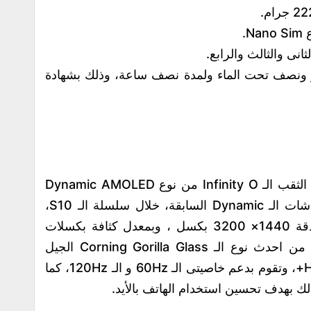
.
انى والثالث والرابع.
متر ونصف تحت الماء ولمدة نصف ساعة، وذلك بشهادة
• أما فيما يخص شاشة الهاتف بتتاح بشكل الثقب الـ Infinity O من نوع Dynamic AMOLED
2X ، وهى بذلك تعد الجيل الثانى من الشاشات الـ Dynamic السابقة، خلال سلسلة الـ S10،
وتأتى بمساحة 9 إنش بجودة الـ QHD+ بدقة 1440× 3200 بكسل ، وبمعدل كثافة بكسلات
511، وذلك بالاضافة إلى وجود طبقة امان من احدث نوع الـ Corning Gorilla Glass الجيل
السادس، كما تقوم الشاشة بدعم الـ HDR10+، وتقوم بدعم خاصيتى الـ 60Hz و الـ 120Hz، كما