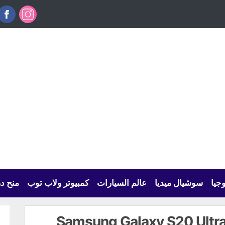
وجيا
سوشيال ميديا
عالم السيارات
كمبيوتر ولاب توب
منح د
عرف على كل ما يخص هاتف Samsung Galaxy S20 Ultra