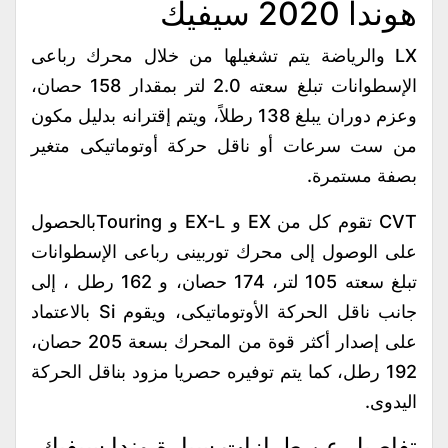
هوندا 2020 سيفيك
LX والرياضة يتم تشغيلها من خلال محرك رباعى
الإسطوانات تبلغ سعته 2.0 لتر بمقدار 158 حصان،
وعزم دوران يبلغ 138 رطلاً، ويتم إقترانه بدليل مكون
من ست سرعات أو ناقل حركة أوتوماتيكى متغير
بصفة مستمرة.
CVT تقوم كل من EX و EX-L و Touringبالحصول
على الوصول إلى محرك توربينى رباعى الإسطوانات
تبلغ سعته 105 لتر، 174 حصان، و 162 رطل ، إلى
جانب ناقل الحركة الأوتوماتيكى، ويقوم Si بالاعتماد
على إصدار أكثر قوة من المحرك بسعة 205 حصان،
192 رطل، كما يتم توفيره حصريا مزود بناقل الحركة
اليدوى.
تفاصيل عن طرازات سيارة وندا سيفيك