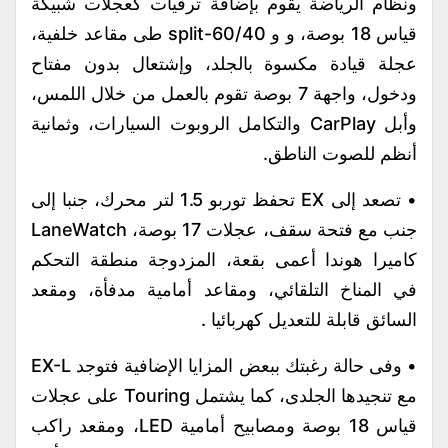
ونظام الرياضة يقوم بإضافة ترقيات كعجلات شبيكة
قياس 18 بوصة، و و 60/40-split طى مقاعد خلفية،
عجلة قيادة مكسوة بالجلد، وإشتعال بدون مفتاح
ودخول، واجهة 7 بوصة تقوم بالعمل من خلال اللمس،
وأبل CarPlay والتكامل الروبوت السيارات، وثمانية
أنظم للصوت الناطق.
• تصعد إلى EX تحفظ توربو 1.5 لتر محرك، جنبا إلى
جنب مع فتحة سقف، عجلات 17 بوصة، LaneWatch
كاميرا هوندا أعمى بقعة، المزدوجة منطقة التحكم
في المناخ التلقائي، ومقاعد أمامية مدفأة، ومقعد
السائق قابلة للتعديل كهربائيا .
• وفى حالة رغبتك ببعض المزايا الإضافية فتوجد EX-L
مع تنجيدها الجلدى، كما يشتمل Touring على عجلات
قياس 18 بوصة ومصابيح أمامية LED، ومقعد راكب