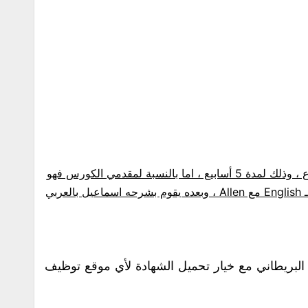
كل ما هو مطلوب منك فقط هي ساعتين بالأسبوع ، وذلك لمدة 5 أسابيع ، اما بالنسبة لمقدمي الكورس فهو
يقدم لك من خلال مدرسين مختصين جزء منه بالـ English مع Allen ، وبعده يقوم بشرحه اسماعيل بالعربي
لبريطاني مع خيار تحميل الشهادة لأي موقع توظيف