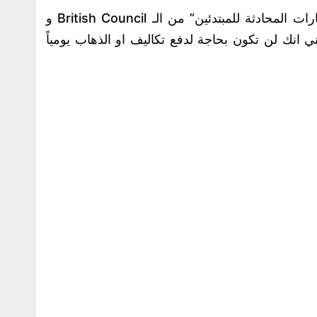
باختصار يمكنك ان تقوم بالبدء بكورس “مهارات المحادثة للمبتدئين” من الـ British Council و
انك لن تكون بحاجة لدفع تكاليف او الذهاب يومياً