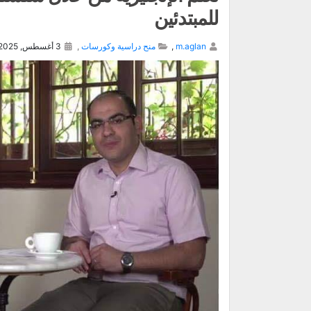
للمبتدئين
m.aglan
,
منح دراسية وكورسات
,
3 أغسطس, 2025,