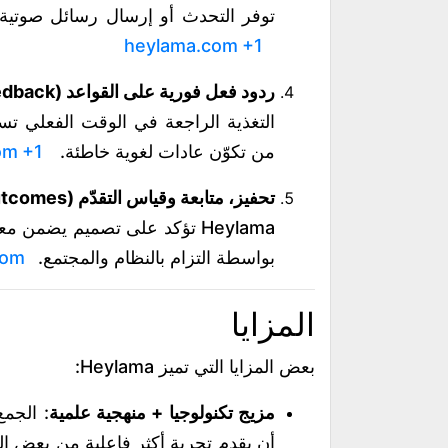
توفر التحدث أو إرسال رسائل صوتية أو نصية مع “Anka AI” لتش
heylama.com
+1
ردود فعل فورية على القواعد (Instant Grammar Feedback):
التغذية الراجعة في الوقت الفعلي تس
من تكوّن عادات لغوية خاطئة.
+1
om
تحفيز، متابعة وقياس التقدّم (Motivation, Accountability, Outcomes):
Heylama تؤكد على تصميم يضمن
بواسطة التزام بالنظام والمجتمع.
com
المزايا
بعض المزايا التي تميز Heylama:
مزيج تكنولوجيا + منهجية علمية
أن يقدم تجربة أكثر فاعلية من بعض الت