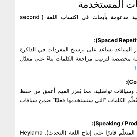
ات المستخدمة
Heylama تعتمد على عدة مبادئ تأسيسية مدعومة بأبحاث في اكتساب اللغة (“second
ار المتباعد يساعد على ترسيخ المفردات في الذاكرة
Hey تستخدم أنظمة مخصصة لترتيب مراجعة الكلمات بناءً على معدّل
وسياقات تواصلية، مما يُعزز الفهم أعمق من حفظ
 Heylama تؤكّد أنها تُعلّم الكلمات “التي ستستخدمها فعليًا” ضمن سياقات
من المهم في اكتساب اللغة أن يكون المتعلّم قادرًا على إنتاج اللغة (التحدث). Heylama