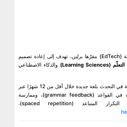
هي منصة تكنولوجيا تعليمية (EdTech) مقرّها برلين، تهدف إلى إعادة تصميم
 (Learning Sciences)
والذكاء الاصطناعي
تُستخدم لتمكين المتعلمين من بناء الثقة في التحدث بلغة جديدة خلال أقل من 12 شهرًا عبر
الممارسة الشخصية، التغذية الراجعة في القواعد (grammar feedback)، وممارسة
باعد (spaced repetition).
he