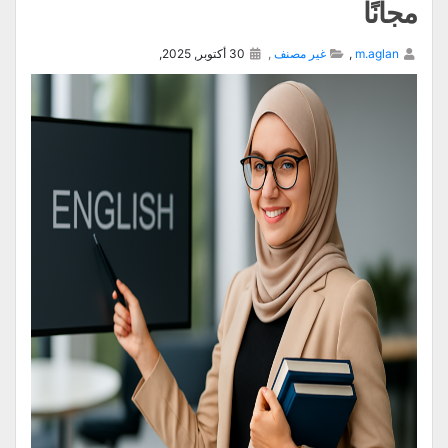
مجانًا
m.aglan
,
غير مصنف
,
30 أكتوبر, 2025,