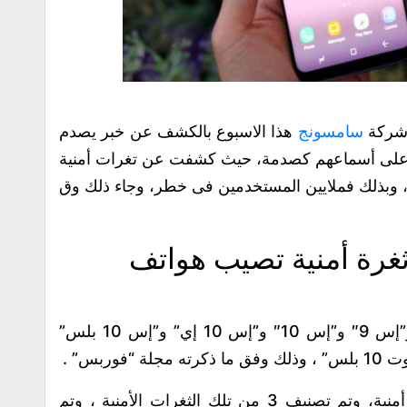
 شركة
سامسونج
هذا الاسبوع بالكشف عن خبر يصدم
ع على أسماعهم كصدمة، حيث كشفت عن تغرات أمنية
وبذلك فملايين المستخدمين فى خطر، وجاء ذلك وق
رة أمنية تصيب هواتف
وتلك الثغرات قد تصيب الأجهزة “إس 8″ و”إس 9″ و”إس 10″ و”إس 10 إي” و”إس 10 بلس”
وقد بلغ عدد تلك الثغرات الأمنية 21 ثغرة أمنية، وتم تصنيف 3 من تلك الثغرات الأمنية ، وتم