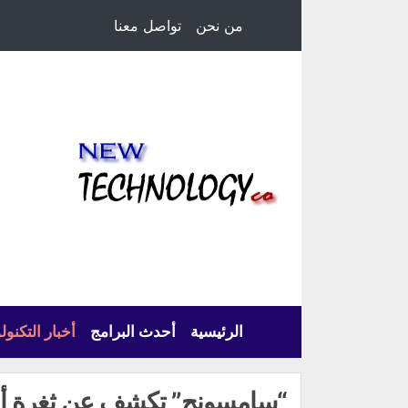
من نحن
تواصل معنا
الرئيسية
أحدث البرامج
أخبار التكنول
“سامسونج” تكشف عن ثغرة أم