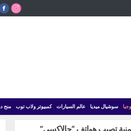
وجيا
سوشيال ميديا
عالم السيارات
كمبيوتر ولاب توب
منح د
نية تصيب هواتف “جالاكسى”