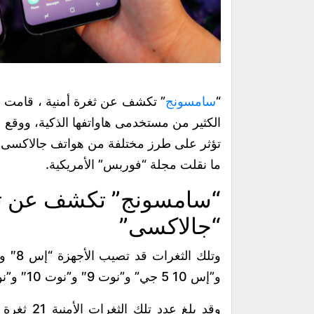
“
سامسونج
” تكشف عن ثغرة أمنية ، قامت
الكثير من مستخدمى هاواتفها الذكية، ووق
تؤثر على طرز مختلفة من هواتف جالاكسى، 
ما نقلت مجلة “فوربس” الأمريكية.
“سامسونج” تكشف عن ثغ
“جالاكسى”
و”إس 10 5 جي” و”نوت 9″ و”نوت 10″ و”نوت 10 بلس” ، وذلك وفق ما ذكرته مجلة “فوربس” .