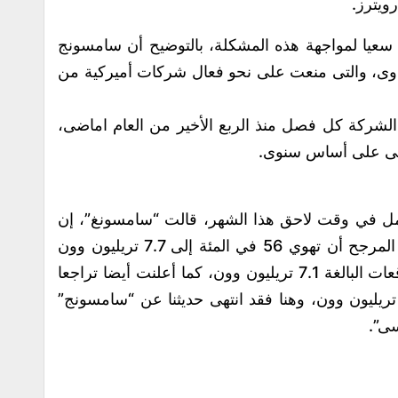
رويترز.
عيا لمواجهة هذه المشكلة، بالتوضيح أن سامسونج
واوى، والتى منعت على نحو فعال شركات أميركية من
 الشركة كل فصل منذ الربع الأخير من العام اماضى،
الى على أساس سنوى.
كامل في وقت لاحق هذا الشهر، قالت “سامسونغ”، إن
أرباح التشغيل للربع بين يوليو وسبتمبر من المرجح أن تهوي 56 في المئة إلى 7.7 تريليون وون
(6.44 مليار دولار) بتحسن طفيف عن التوقعات البالغة 7.1 تريليون وون، كما أعلنت أيضا تراجعا
 الإيرادات بنسبة 5.3 في المئة إلى 62 تريليون وون، وهنا فقد انتهى حديثنا عن “سامسونج”
ى”.