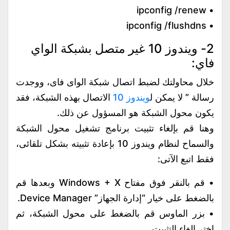
• ipconfig /renew
• ipconfig /flushdns
2- ويندوز 10 غير متصل بشبكة الواي
فاي:
خلال محاولتك لضبط اتصال شبكة الواى فاى، ووجدت
رسالة ” لا يمكن ل
ويندوز 10
الاتصال بهذه الشبكة، فقد
يكون محول الشبكة هو المسؤول عن ذلك.
وهنا قم بإلغاء تثبيت برنامج تشغيل محول الشبكة
والسماح لنظام ويندوز 10 بإعادة تثبيته بشكل تلقائى،
فقط اتبع الآتى:
• قم بالنقر فوق مفتاح Windows + X وبعدها قم
بالضغط على خيار “إدارة الجهاز” Device Manager.
• بزر الماوس قم بالضغط على محول الشبكة، ثم
اختر إلغاء التثبيت.